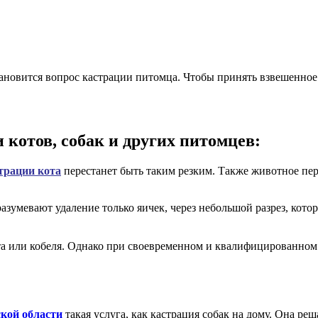
новится вопрос кастрации питомца. Чтобы принять взвешенное ре
котов, собак и других питомцев:
трации кота
перестанет быть таким резким. Также животное пере
умевают удаление только яичек, через небольшой разрез, кото
 или кобеля. Однако при своевременном и квалифицированном
кой области
такая услуга, как кастрация собак на дому. Она ре