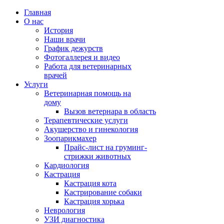
Главная
О нас
История
Наши врачи
График дежурств
Фотогаллерея и видео
Работа для ветеринарных
врачей
Услуги
Ветеринарная помощь на
дому
Вызов ветернара в область
Терапевтические услуги
Акушерство и гинекология
Зоопарикмахер
Прайс-лист на груминг-
стрижки животных
Кардиология
Кастрация
Кастрация кота
Кастрирование собаки
Кастрация хорька
Неврология
УЗИ диагностика