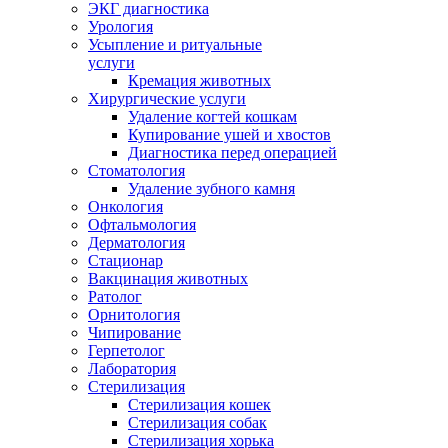
ЭКГ диагностика
Урология
Усыпление и ритуальные
услуги
Кремация животных
Хирургические услуги
Удаление когтей кошкам
Купирование ушей и хвостов
Диагностика перед операцией
Стоматология
Удаление зубного камня
Онкология
Офтальмология
Дерматология
Стационар
Вакцинация животных
Ратолог
Орнитология
Чипирование
Герпетолог
Лаборатория
Стерилизация
Стерилизация кошек
Стерилизация собак
Стерилизация хорька