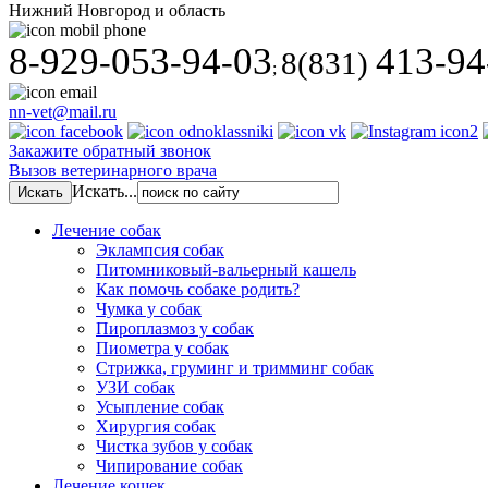
Нижний Новгород и область
8
929
053
94
03
413
94
-
-
-
-
-
8(831)
;
nn-vet@mail.ru
Закажите обратный звонок
Вызов ветеринарного врача
Искать...
Лечение собак
Эклампсия собак
Питомниковый-вальерный кашель
Как помочь собаке родить?
Чумка у собак
Пироплазмоз у собак
Пиометра у собак
Стрижка, груминг и тримминг собак
УЗИ собак
Усыпление собак
Хирургия собак
Чистка зубов у собак
Чипирование собак
Лечение кошек