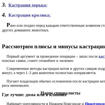
3.
Кастрация хорька;
4.
Кастрация кролика;
Р
ано или поздно перед каждым ответственным хозяином ста
других домашних животных.
Рассмотрим плюсы и минусы кастрации 
Первый аргумент за проведение операции – запах после
кас
поисках самки, станет спокойнее и ласковее.
Современные методы кастрации котов и других самцов подраз
минут, а через 1–3 дня животное полностью поправляется.
Пугают владельцев обычно осложнения после кастрации кота
риск минимален.
Наши специалисты
Где лучше: дома или в клинике
Набирает популярности в Нижнем Новгороде и
Нижегородс