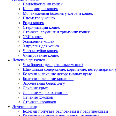
Панлейкопения кошек
Кальцивироз кошек
Мочекаменная болезнь у котов и кошек
Пиометра у кошек
Роды кошек
Стерилизация кошек
Стрижка, груминг и тримминг кошек
УЗИ кошек
Усыпление кошек
Хирургия для кошек
Чистка зубов кошек
Чипирование кошек
Лечение грызунов
Чем болеют декоративные мыши?
Шиншилла содержание, кормление, ветеринарный 
Болезни и лечение декоративных крыс
Болезни и лечение кроликов
Заболевания белок дегу
Лечение крыс
Лечение морских свинок
Лечение хомяков
Стрижка кроликов
Лечение птиц
Болезни попугаев распознаём и предупреждаем
Болезни волнистых попугаев и их лечение